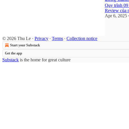
Quy trình 09 
Review của 
Apr 6, 2025
2
© 2026 Thu Le
·
Privacy
∙
Terms
∙
Collection notice
Start your Substack
Get the app
Substack
is the home for great culture