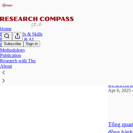
Home
Fundamentals & Skills
Productivity & AI
Subscribe
Sign in
Literature Review
Methodology
Liter
Publication
Research with Thu
About
6 tiêu chí
cao
4/6 tiêu chí
Apr 6, 2025
5
1
Tổng quan 
đồng hành