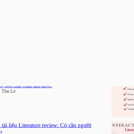
ature Review
 cho một phần Literature Review chất lượng
 này bạn chắc chắn làm được!
Thu Le
•
tài liệu Literature review: Có cần người
?