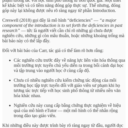
phạm tương tác với học sinh phổ thông từ bốn quốc gia. Một thiết
kế khác biệt và có tiềm năng đóng góp thực sự. Thế nhưng, đóng
góp này lại không được nêu rõ ràng ngay từ phần Introduction.
Creswell (2018) gọi đây là mô hình “deficiencies” —
“a major
component of the introduction is to set forth the deficiencies in past
research”
— tức là người viết cần chỉ rõ những gì chưa được
nghiên cứu, những gì còn mâu thuẫn, hoặc những khoảng trống mà
bài báo này có thể lấp đầy.
Đối với bài báo của Carr, tác giả có thể làm rõ hơn rằng:
Các nghiên cứu trước đây về năng lực liên văn hóa thông qua
môi trường trực tuyến chủ yếu diễn ra trong bối cảnh đại học
và tập trung vào người học ở cùng cấp độ.
Chưa có nhiều nghiên cứu kiểm chứng tác động của môi
trường học tập trực tuyến đối với giáo viên sư phạm khi họ
tương tác trực tiếp với học sinh phổ thông từ nhiều nền văn
hóa khác nhau.
Nghiên cứu này cung cấp bằng chứng thực nghiệm về hiệu
quả của mô hình eTutor — một mô hình có thể nhân rộng
trong đào tạo giáo viên.
Khi những điều này được trình bày rõ ràng ngay từ đầu, người đọc