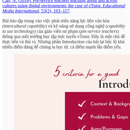
Carr, N. (2016). Pre-service teachers teaching about and across
cultures using digital environments: the case of eTutor.
Educational
Media International
, 53(2), 103–117
.
Bài báo tập trung vào việc phát triển năng lực liên văn hóa
(
intercultural capability
) và kỹ năng sử dụng công nghệ (
capability
to use technology
) của giáo viên sư phạm (
pre-service teachers
)
thông qua môi trường học tập trực tuyến eTutor. Đây là một chủ đề
thực tiễn và thú vị. Nhưng phần Introduction của bài lại bộc lộ khá
nhiều điểm đáng để chúng ta học từ, cả điểm mạnh lẫn điểm yếu.