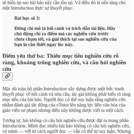
sẽ hiểu tại sao bài báo này cần tồn tại. Và điều đó là nền tảng cho
một Introduction thực sự thuyết phục.
Bài học số 3:
Đừng chỉ mô tả bối cảnh và trích dẫn tài liệu. Hãy
chủ động chỉ ra điểm mà các nghiên cứu trước
chưa chạm tới, và giải thích tại sao nghiên cứu của
bạn là cần thiết ngay lúc này.
Điểm yếu thứ ba: Thiếu mục tiêu nghiên cứu rõ
ràng, khoảng trống nghiên cứu, và câu hỏi nghiên
cứu
Mặc dù toàn bộ phần Introduction xây dựng được một bức tranh
thuyết phục về bối cảnh và nhu cầu, tác giả không phát biểu rõ ràng
mục tiêu của bài báo. Người đọc có thể suy luận rằng nghiên cứu
nhằm đánh giá tác động của eTutor lên năng lực liên văn hóa của
giáo viên sư phạm nhưng điều này không được viết ra một cách.
Tương tự, bài không có câu hỏi nghiên cứu được đặt ra trong phần
Introduction. Mình đọc nhiều bài báo không có câu hỏi nghiên cứu,
và mình — với tư cách người đọc — vẫn có thể tự suy luận. Nhưng