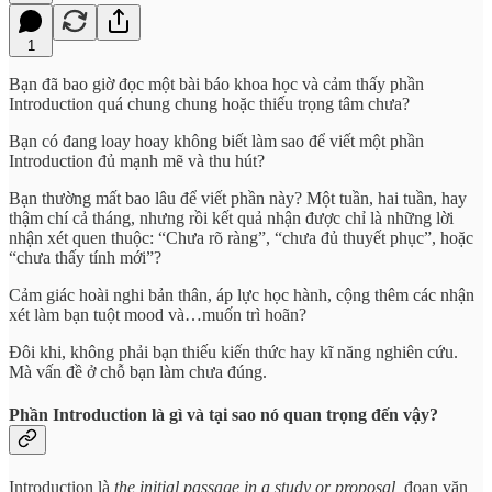
1
Bạn đã bao giờ đọc một bài báo khoa học và cảm thấy phần
Introduction quá chung chung hoặc thiếu trọng tâm chưa?
Bạn có đang loay hoay không biết làm sao để viết một phần
Introduction đủ mạnh mẽ và thu hút?
Bạn thường mất bao lâu để viết phần này? Một tuần, hai tuần, hay
thậm chí cả tháng, nhưng rồi kết quả nhận được chỉ là những lời
nhận xét quen thuộc: “Chưa rõ ràng”, “chưa đủ thuyết phục”, hoặc
“chưa thấy tính mới”?
Cảm giác hoài nghi bản thân, áp lực học hành, cộng thêm các nhận
xét làm bạn tuột mood và…muốn trì hoãn?
Đôi khi, không phải bạn thiếu kiến thức hay kĩ năng nghiên cứu.
Mà vấn đề ở chỗ bạn làm chưa đúng.
Phần Introduction là gì và tại sao nó quan trọng đến vậy?
Introduction là
the initial passage in a study or proposal,
đoạn văn