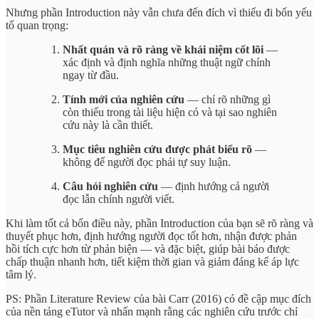
Nhưng phần Introduction này vẫn chưa đến đích vì thiếu đi bốn yếu
tố quan trọng:
Nhất quán và rõ ràng về khái niệm cốt lõi
—
xác định và định nghĩa những thuật ngữ chính
ngay từ đầu.
Tính mới của nghiên cứu
— chỉ rõ những gì
còn thiếu trong tài liệu hiện có và tại sao nghiên
cứu này là cần thiết.
Mục tiêu nghiên cứu được phát biểu rõ
—
không để người đọc phải tự suy luận.
Câu hỏi nghiên cứu
— định hướng cả người
đọc lẫn chính người viết.
Khi làm tốt cả bốn điều này, phần Introduction của bạn sẽ rõ ràng và
thuyết phục hơn, định hướng người đọc tốt hơn, nhận được phản
hồi tích cực hơn từ phản biện — và đặc biệt, giúp bài báo được
chấp thuận nhanh hơn, tiết kiệm thời gian và giảm đáng kể áp lực
tâm lý.
PS: Phần Literature Review của bài Carr (2016) có đề cập mục đích
của nền tảng eTutor và nhấn mạnh rằng các nghiên cứu trước chỉ