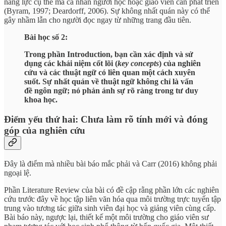
năng lực cụ thể mà cá nhân người học hoặc giáo viên cần phát triển
(Byram, 1997; Deardorff, 2006). Sự không nhất quán này có thể
gây nhầm lẫn cho người đọc ngay từ những trang đầu tiên.
Bài học số 2:
Trong phần Introduction, bạn cần xác định và sử
dụng các khái niệm cốt lõi (
key concepts
) của nghiên
cứu và các thuật ngữ có liên quan một cách xuyên
suốt. Sự nhất quán về thuật ngữ không chỉ là vấn
đề ngôn ngữ; nó phản ánh sự rõ ràng trong tư duy
khoa học.
Điểm yếu thứ hai: Chưa làm rõ tính mới và đóng
góp của nghiên cứu
Đây là điểm mà nhiều bài báo mắc phải và Carr (2016) không phải
ngoại lệ.
Phần Literature Review của bài có đề cập rằng phần lớn các nghiên
cứu trước đây về học tập liên văn hóa qua môi trường trực tuyến tập
trung vào tương tác giữa sinh viên đại học và giảng viên cùng cấp.
Bài báo này, ngược lại, thiết kế một môi trường cho giáo viên sư