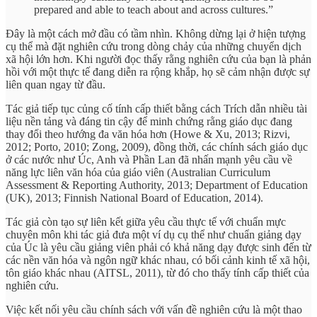
prepared and able to teach about and across cultures.”
Đây là một cách mở đầu có tầm nhìn. Không dừng lại ở hiện tượng
cụ thể mà đặt nghiên cứu trong dòng chảy của những chuyển dịch
xã hội lớn hơn. Khi người đọc thấy rằng nghiên cứu của bạn là phản
hồi với một thực tế đang diễn ra rộng khắp, họ sẽ cảm nhận được sự
liên quan ngay từ đầu.
Tác giả tiếp tục củng cố tính cấp thiết bằng cách Trích dẫn nhiều tài
liệu nền tảng và đáng tin cậy để minh chứng rằng giáo dục đang
thay đổi theo hướng đa văn hóa hơn (Howe & Xu, 2013; Rizvi,
2012; Porto, 2010; Zong, 2009), đồng thời, các chính sách giáo dục
ở các nước như Úc, Anh và Phần Lan đã nhấn mạnh yêu cầu về
năng lực liên văn hóa của giáo viên (Australian Curriculum
Assessment & Reporting Authority, 2013; Department of Education
(UK), 2013; Finnish National Board of Education, 2014).
Tác giả còn tạo sự liên kết giữa yêu cầu thực tế với chuẩn mực
chuyên môn khi tác giả đưa một ví dụ cụ thể như chuẩn giảng dạy
của Úc là yêu cầu giảng viên phải có khả năng dạy được sinh đến từ
các nền văn hóa và ngôn ngữ khác nhau, có bối cảnh kinh tế xã hội,
tôn giáo khác nhau (AITSL, 2011), từ đó cho thấy tính cấp thiết của
nghiên cứu.
Việc kết nối yêu cầu chính sách với vấn đề nghiên cứu là một thao