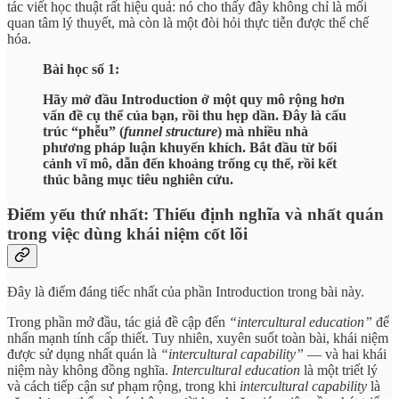
tác viết học thuật rất hiệu quả: nó cho thấy đây không chỉ là mối
quan tâm lý thuyết, mà còn là một đòi hỏi thực tiễn được thể chế
hóa.
Bài học số 1:
Hãy mở đầu Introduction ở một quy mô rộng hơn
vấn đề cụ thể của bạn, rồi thu hẹp dần. Đây là cấu
trúc “phễu” (
funnel structure
) mà nhiều nhà
phương pháp luận khuyến khích. Bắt đầu từ bối
cảnh vĩ mô, dẫn đến khoảng trống cụ thể, rồi kết
thúc bằng mục tiêu nghiên cứu.
Điểm yếu thứ nhất: Thiếu định nghĩa và nhất quán
trong việc dùng khái niệm cốt lõi
Đây là điểm đáng tiếc nhất của phần Introduction trong bài này.
Trong phần mở đầu, tác giả đề cập đến
“intercultural education”
để
nhấn mạnh tính cấp thiết. Tuy nhiên, xuyên suốt toàn bài, khái niệm
được sử dụng nhất quán là
“intercultural capability”
— và hai khái
niệm này không đồng nghĩa.
Intercultural education
là một triết lý
và cách tiếp cận sư phạm rộng, trong khi
intercultural capability
là