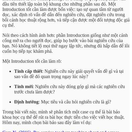
đầu tiên thiết lập toàn bộ khung cho những phần sau đó. Một
Introduction tốt cần làm được bốn việc: tạo sự quan tâm từ người
đọc, xác định rõ vấn đề dẫn đến nghiên cứu, đặt nghiên cứu trong
bối cảnh học thuật rộng hơn, và tiếp cận được một đối tượng độc giả
cụ thể.
Nói theo cách hình ảnh hơn: phần Introduction giống như một cánh
cổng mở ra cho người đọc, giúp họ bước vào bài nghiên cứu của
bạn. Nó không tiết lộ mọi thứ ngay lập tức, nhưng đủ hấp dẫn để lôi
cuốn họ tiếp tục khám phá.
Một Introduction tốt cần làm rõ:
Tính cấp thiết
: Nghiên cứu này giải quyết vấn đề gì và tại
sao vấn đề đó quan trọng ngay lúc này?
Tính mới
: Nghiên cứu này đóng góp gì mà các nghiên cứu
trước chưa làm được?
Định hướng
: Mục tiêu và câu hỏi nghiên cứu là gì?
Trong bài viết này, mình sẽ phân tích một case cụ thể là bài báo
khoa học cụ thể để rút ra bài học thực tiễn cho việc viết học thuật.
Hôm nay, mình chọn bài báo sau đây làm ví dụ: