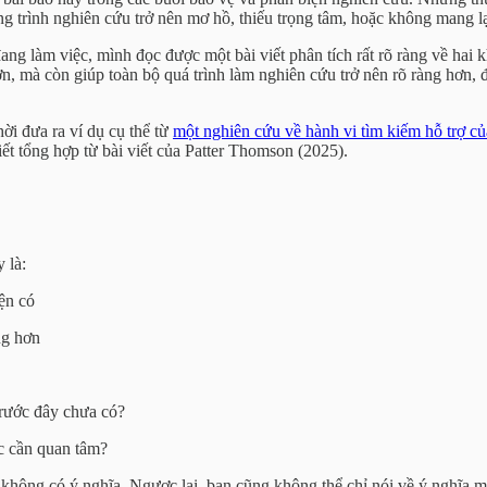
 trình nghiên cứu trở nên mơ hồ, thiếu trọng tâm, hoặc không mang lạ
ng làm việc, mình đọc được một bài viết phân tích rất rõ ràng về hai k
, mà còn giúp toàn bộ quá trình làm nghiên cứu trở nên rõ ràng hơn, đặ
hời đưa ra ví dụ cụ thể từ
một nghiên cứu về hành vi tìm kiếm hỗ trợ củ
iết tổng hợp từ bài viết của Patter Thomson (2025).
 là:
iện có
ng hơn
trước đây chưa có?
ác cần quan tâm?
không có ý nghĩa. Ngược lại, bạn cũng không thể chỉ nói về ý nghĩa 