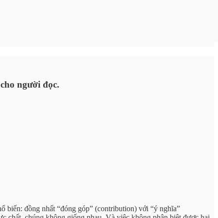
 cho người đọc.
hổ biến: đồng nhất “đóng góp” (contribution) với “ý nghĩa”
hực chất, chúng không giống nhau. Và việc không phân biệt được hai