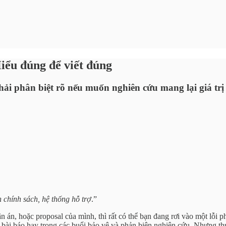
iểu đúng để viết đúng
ải phân biệt rõ nếu muốn nghiên cứu mang lại giá trị
 chính sách, hệ thống hỗ trợ
.”
n án, hoặc proposal của mình, thì rất có thể bạn đang rơi vào một lỗi p
c bài báo hay trong các buổi bảo vệ và phản biện nghiên cứu. Nhưng t