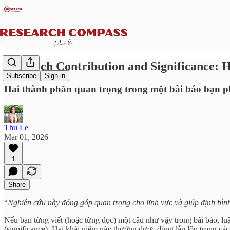
Research Contribution and Significance: H
Subscribe
Sign in
Hai thành phần quan trọng trong một bài báo bạn ph
Thu Le
Mar 01, 2026
1
Share
“
Nghiên cứu này đóng góp quan trọng cho lĩnh vực và giúp định hình
Nếu bạn từng viết (hoặc từng đọc) một câu như vậy trong bài báo, luậ
(significance). Hai khái niệm này thường được dùng lẫn lộn trong cá