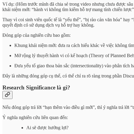
Ví dụ: (Hôm trước mình đã chia sẻ trong video nhưng chưa được sâu 
khái niệm mới: “hành vi không tìm kiếm hỗ trợ mang tính chiến lược” 
Thay vì coi sinh viên quốc tế là “yếu thế”, “bị rào cản văn hóa” hay 
quyết định có sử dụng dịch vụ hỗ trợ hay không.
Đóng góp của nghiên cứu bao gồm:
Khung khái niệm mới: đưa ra cách hiểu khác về việc không tìm
Mở rộng lý thuyết hành vi có kế hoạch (Theory of Planned Beha
Đưa yếu tố giao thoa bản sắc (intersectionality) vào phân tích
Đây là những đóng góp cụ thể, có thể chỉ ra rõ ràng trong phần Discu
Research Significance là gì?
Nếu đóng góp trả lời “bạn thêm vào điều gì mới”, thì ý nghĩa trả lời “
Ý nghĩa nghiên cứu liên quan đến:
Ai sẽ được hưởng lợi?