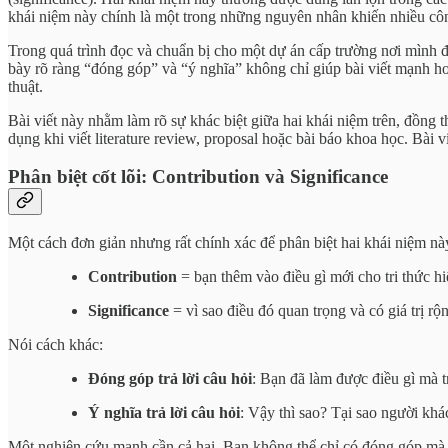
khái niệm này chính là một trong những nguyên nhân khiến nhiều công
Trong quá trình đọc và chuẩn bị cho một dự án cấp trường nơi mình đa
bày rõ ràng “đóng góp” và “ý nghĩa” không chỉ giúp bài viết mạnh hơn
thuật.
Bài viết này nhằm làm rõ sự khác biệt giữa hai khái niệm trên, đồng t
dụng khi viết literature review, proposal hoặc bài báo khoa học. Bài v
Phân biệt cốt lõi: Contribution và Significance
Một cách đơn giản nhưng rất chính xác để phân biệt hai khái niệm này
Contribution
= bạn thêm vào điều gì mới cho tri thức h
Significance
= vì sao điều đó quan trọng và có giá trị rộ
Nói cách khác:
Đóng góp trả lời câu hỏi
: Bạn đã làm được điều gì mà 
Ý nghĩa trả lời câu hỏi
: Vậy thì sao? Tại sao người kh
Một nghiên cứu mạnh cần cả hai. Bạn không thể chỉ có đóng góp mà 